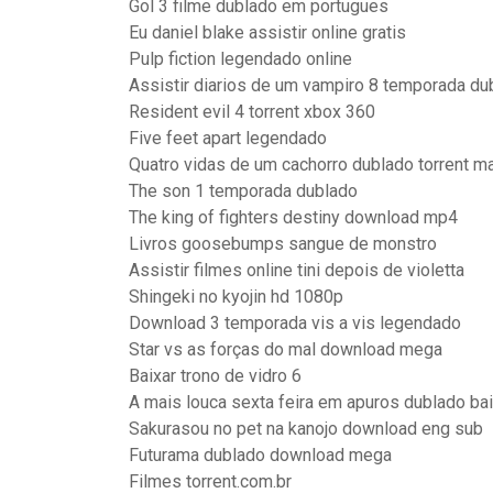
Gol 3 filme dublado em portugues
Eu daniel blake assistir online gratis
Pulp fiction legendado online
Assistir diarios de um vampiro 8 temporada du
Resident evil 4 torrent xbox 360
Five feet apart legendado
Quatro vidas de um cachorro dublado torrent m
The son 1 temporada dublado
The king of fighters destiny download mp4
Livros goosebumps sangue de monstro
Assistir filmes online tini depois de violetta
Shingeki no kyojin hd 1080p
Download 3 temporada vis a vis legendado
Star vs as forças do mal download mega
Baixar trono de vidro 6
A mais louca sexta feira em apuros dublado bai
Sakurasou no pet na kanojo download eng sub
Futurama dublado download mega
Filmes torrent.com.br