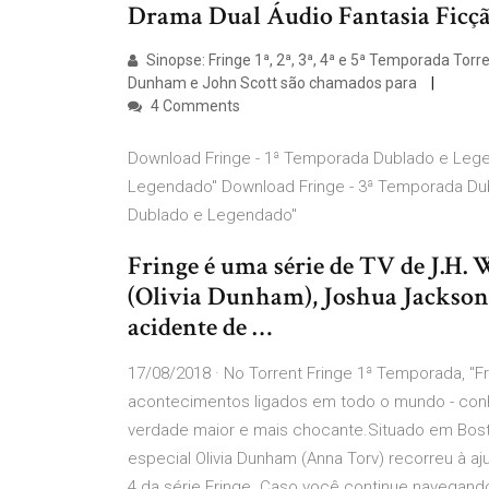
Drama Dual Áudio Fantasia Ficção
Sinopse: Fringe 1ª, 2ª, 3ª, 4ª e 5ª Temporada Tor
Dunham e John Scott são chamados para
4 Comments
Download Fringe - 1ª Temporada Dublado e Leg
Legendado" Download Fringe - 3ª Temporada Du
Dublado e Legendado"
Fringe é uma série de TV de J.H
(Olivia Dunham), Joshua Jackson
acidente de …
17/08/2018 · No Torrent Fringe 1ª Temporada, "Fr
acontecimentos ligados em todo o mundo - co
verdade maior e mais chocante.Situado em Bost
especial Olivia Dunham (Anna Torv) recorreu à a
4 da série Fringe. Caso você continue navegando