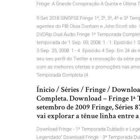
Fringe: A Grande Conspiração A Quinta e Últim
9 Set 2018 SINOPSE:Fringe 1ª, 2ª, 3ª, 4ª e 5ª Te
agentes do FBI Olivia Dunham e John Scott são S
DVDRip Dual Áudio Fringe 1ª Temporada Complet
temporada de 1 Sep. 09, 2008. 1 - 1. Episódio 1 Se
3 Sep. 23, 2008. 1 - 4. Episódio 4 Sep. Em 24 d
seu seu perfil do Twitter a renovação da série p
com as melhores ofertas e promoções nas ameri
Temporada Completa (4
Ínicio / Séries / Fringe / Downl
Completa. Download – Fringe 1ª 
setembro de 2009 Fringe, Séries 
vai explorar a tênue linha entre a f
Download Fringe - 1ª Temporada Dublado e Leg
Legendado" Download Fringe - 3ª Temporada Du