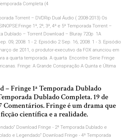
a Temporada Completa (4
mporada Torrent – DVDRip Dual Áudio ( 2008-2013) Os
INOPSE:Fringe 1ª, 2ª, 3ª, 4ª e 5ª Temporada Torrent –
a Dublado – Torrent Download – Bluray 720p 1A
p. 09, 2008. 1 - 2. Episódio 2 Sep. 16, 2008. 1 - 3. Episódio
e março de 2011, o produtor-executivo da FOX anunciou em
ara a quarta temporada. A quarta Encontre Serie Fringe
canas. Fringe: A Grande Conspiração A Quinta e Última
oad – Fringe 1ª Temporada Dublado
Temporada Dublado Completa. 19 de
87 Comentários. Fringe é um drama que
icção científica e a realidade.
endado" Download Fringe - 2ª Temporada Dublado e
blado e Legendado" Download Fringe - 4ª Temporada