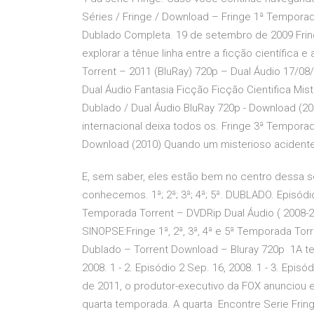
Séries / Fringe / Download – Fringe 1ª Tempor
Dublado Completa. 19 de setembro de 2009 Fring
explorar a tênue linha entre a ficção científica
Torrent – 2011 (BluRay) 720p – Dual Áudio 17/0
Dual Áudio Fantasia Ficção Ficção Cientifica Mi
Dublado / Dual Áudio BluRay 720p - Download (
internacional deixa todos os. Fringe 3ª Tempora
Download (2010) Quando um misterioso acidente 
E, sem saber, eles estão bem no centro dessa 
conhecemos. 1ª; 2ª; 3ª; 4ª; 5ª. DUBLADO. Episódio
Temporada Torrent – DVDRip Dual Áudio ( 2008-2
SINOPSE:Fringe 1ª, 2ª, 3ª, 4ª e 5ª Temporada To
Dublado – Torrent Download – Bluray 720p 1A tem
2008. 1 - 2. Episódio 2 Sep. 16, 2008. 1 - 3. Epis
de 2011, o produtor-executivo da FOX anunciou e
quarta temporada. A quarta Encontre Serie Fri