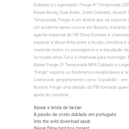
Dublado e Legendado" Fringe 4ª Temporada (201
Baixar Bluray, Dual Áudio, Gratis Dublado, Assistir
Temporada, Fringe é um drama que vai explorar a 
um acidente aéreo ocorre em Boston, matando t
agente especial do FBI Olivia Dunham é chamada 
explorar a tênue linha entre a ficção científica
matando todos os passageiros e a tripulação de
(a novata Anna Torv) é chamada para investiga
Baixar Fringe 2ª Temporada MP4 Dublado e Lege
"Fringe" explora os fenômenos inexplicáveis e t
conhecido simplesmente como "o padrão" - em 
Boston, Fringe uma divisão do FBI formada quand
ajuda do cientista …
Baixar a lenda de tarzan
A paixão de cristo dublado em português
Into the wild download epub
Baixar filme bird box torrent