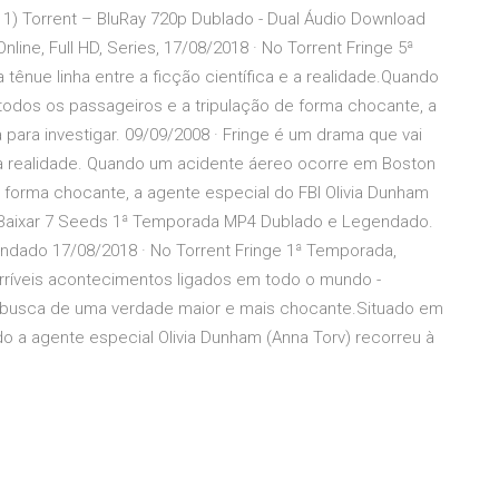
1) Torrent – BluRay 720p Dublado - Dual Áudio Download
 Online, Full HD, Series, 17/08/2018 · No Torrent Fringe 5ª
tênue linha entre a ficção científica e a realidade.Quando
odos os passageiros e a tripulação de forma chocante, a
para investigar. 09/09/2008 · Fringe é um drama que vai
 e a realidade. Quando um acidente áereo ocorre em Boston
 forma chocante, a agente especial do FBI Olivia Dunham
r. Baixar 7 Seeds 1ª Temporada MP4 Dublado e Legendado.
ndado 17/08/2018 · No Torrent Fringe 1ª Temporada,
erríveis acontecimentos ligados em todo o mundo -
busca de uma verdade maior e mais chocante.Situado em
o a agente especial Olivia Dunham (Anna Torv) recorreu à