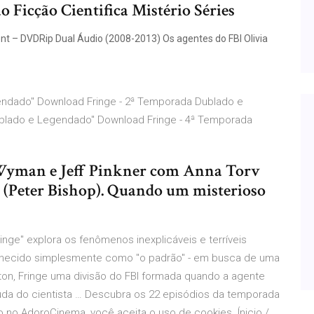
 Ficção Cientifica Mistério Séries
rent – DVDRip Dual Áudio (2008-2013) Os agentes do FBI Olivia
endado" Download Fringe - 2ª Temporada Dublado e
blado e Legendado" Download Fringe - 4ª Temporada
. Wyman e Jeff Pinkner com Anna Torv
 (Peter Bishop). Quando um misterioso
inge" explora os fenômenos inexplicáveis e terríveis
nhecido simplesmente como "o padrão" - em busca de uma
on, Fringe uma divisão do FBI formada quando a agente
juda do cientista … Descubra os 22 episódios da temporada
 no AdoroCinema, você aceita o uso de cookies. Ínicio /