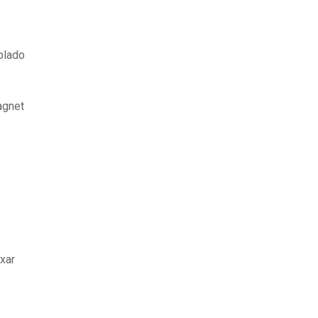
blado
agnet
xar