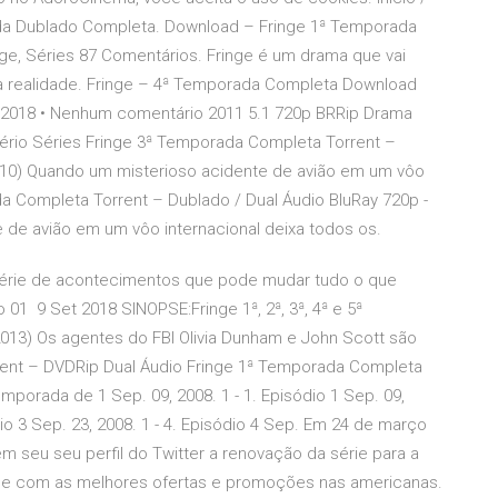
ada Dublado Completa. Download – Fringe 1ª Temporada
e, Séries 87 Comentários. Fringe é um drama que vai
 e a realidade. Fringe – 4ª Temporada Completa Download
8/2018 • Nenhum comentário 2011 5.1 720p BRRip Drama
stério Séries Fringe 3ª Temporada Completa Torrent –
2010) Quando um misterioso acidente de avião em um vôo
da Completa Torrent – Dublado / Dual Áudio BluRay 720p -
de avião em um vôo internacional deixa todos os.
série de acontecimentos que pode mudar tudo o que
 01 9 Set 2018 SINOPSE:Fringe 1ª, 2ª, 3ª, 4ª e 5ª
013) Os agentes do FBI Olivia Dunham e John Scott são
rrent – DVDRip Dual Áudio Fringe 1ª Temporada Completa
porada de 1 Sep. 09, 2008. 1 - 1. Episódio 1 Sep. 09,
ódio 3 Sep. 23, 2008. 1 - 4. Episódio 4 Sep. Em 24 de março
m seu seu perfil do Twitter a renovação da série para a
nge com as melhores ofertas e promoções nas americanas.